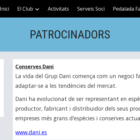
Inici
El Club
Activitats
Serveis Soci
Pedalada Fa
ip to main content
Skip to navigat
PATROCINADORS
Conserves Dani
La vida del Grup Dani comença com un negoci fa
adaptar-se a les tendències del mercat.
Dani ha evolucionat de ser representant en espèci
productor, fabricant i distribuidor dels seus pro
empreses més grans d’espècies i conserves actual
www.dani.es