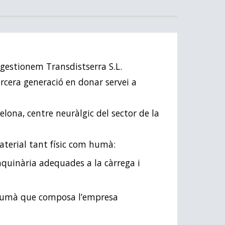
a gestionem Transdistserra S.L.
ercera generació en donar servei a
ona, ​​centre neuràlgic del sector de la
material tant físic com humà:
aquinària adequades a la càrrega i
p humà que composa l’empresa